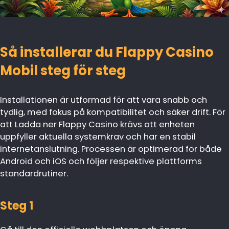
Så installerar du Flappy Casino
Mobil steg för steg
Installationen är utformad för att vara snabb och
tydlig, med fokus på kompatibilitet och säker drift. För
att Ladda ner Flappy Casino krävs att enheten
uppfyller aktuella systemkrav och har en stabil
internetanslutning. Processen är optimerad för både
Android och iOS och följer respektive plattforms
standardrutiner.
Steg 1