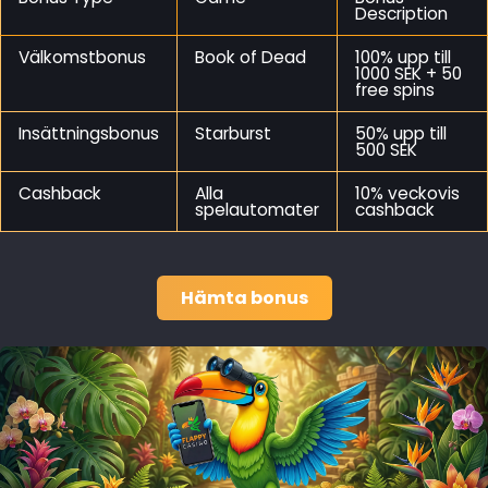
Description
Välkomstbonus
Book of Dead
100% upp till
1000 SEK + 50
free spins
Insättningsbonus
Starburst
50% upp till
500 SEK
Cashback
Alla
10% veckovis
spelautomater
cashback
Hämta bonus