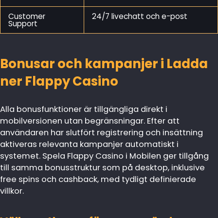
Customer
24/7 livechatt och e-post
Support
Bonusar och kampanjer i Ladda
ner Flappy Casino
Alla bonusfunktioner är tillgängliga direkt i
mobilversionen utan begränsningar. Efter att
användaren har slutfört registrering och insättning
aktiveras relevanta kampanjer automatiskt i
systemet. Spela Flappy Casino i Mobilen ger tillgång
till samma bonusstruktur som på desktop, inklusive
free spins och cashback, med tydligt definierade
villkor.