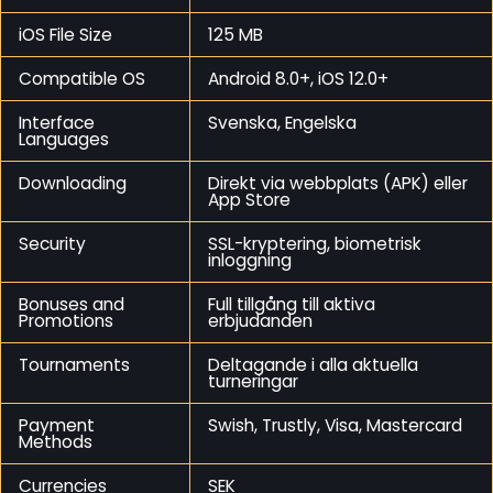
iOS File Size
125 MB
Compatible OS
Android 8.0+, iOS 12.0+
Interface
Svenska, Engelska
Languages
Downloading
Direkt via webbplats (APK) eller
App Store
Security
SSL-kryptering, biometrisk
inloggning
Bonuses and
Full tillgång till aktiva
Promotions
erbjudanden
Tournaments
Deltagande i alla aktuella
turneringar
Payment
Swish, Trustly, Visa, Mastercard
Methods
Currencies
SEK