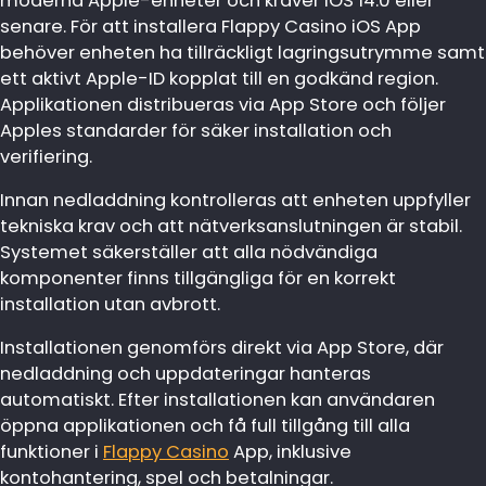
moderna Apple-enheter och kräver iOS 14.0 eller
senare. För att installera Flappy Casino iOS App
behöver enheten ha tillräckligt lagringsutrymme samt
ett aktivt Apple-ID kopplat till en godkänd region.
Applikationen distribueras via App Store och följer
Apples standarder för säker installation och
verifiering.
Innan nedladdning kontrolleras att enheten uppfyller
tekniska krav och att nätverksanslutningen är stabil.
Systemet säkerställer att alla nödvändiga
komponenter finns tillgängliga för en korrekt
installation utan avbrott.
Installationen genomförs direkt via App Store, där
nedladdning och uppdateringar hanteras
automatiskt. Efter installationen kan användaren
öppna applikationen och få full tillgång till alla
funktioner i
Flappy Casino
App, inklusive
kontohantering, spel och betalningar.