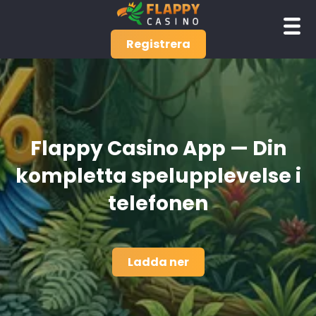
Registrera
Flappy Casino App — Din
kompletta spelupplevelse i
telefonen
Ladda ner